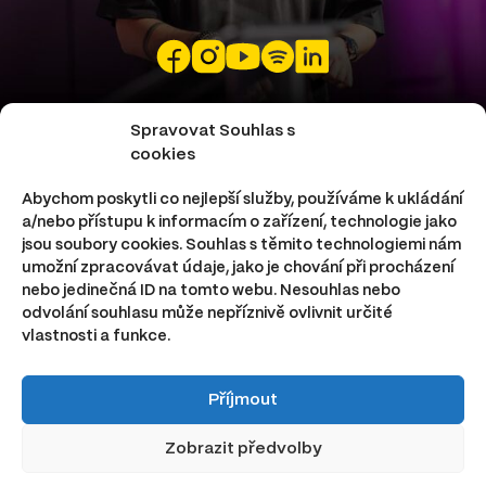
JS SHOW PRODUCTION S.R.O.
Spravovat Souhlas s
cookies
Rybná 716/24
Abychom poskytli co nejlepší služby, používáme k ukládání
110 00 Praha – Staré Město
a/nebo přístupu k informacím o zařízení, technologie jako
IČ: 23433191
jsou soubory cookies. Souhlas s těmito technologiemi nám
DIČ: CZ23433191
umožní zpracovávat údaje, jako je chování při procházení
nebo jedinečná ID na tomto webu. Nesouhlas nebo
odvolání souhlasu může nepříznivě ovlivnit určité
vlastnosti a funkce.
Podmínky užívání webu
Ochrana osobních údajů
Copyright © 2026 Juraj Sutoris — všechna práva
Příjmout
vyhrazena.
Zobrazit předvolby
Web nakódoval
Dušan Zvonár
,
grafiku navrhnul
No Good
Kid
.