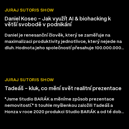
JURAJ SUTORIS SHOW
Daniel Kosec – Jak využít AI & biohacking k
větší svobodě v podnikání
Daniel je renesanční člověk, který se zaměřuje na
maximalizaci produktivity jednotlivce, který nejede na
dluh. Hodnota jeho společností přesahuje 100.000.000
CZK a jsou v oblastech kryptoměn, biohackingu, AI a
nemovitostí.
JURAJ SUTORIS SHOW
Tadeáš – kluk, co mění svět realitní prezentace
"Jsme Studio BARÁK a měníme způsob prezentace
nemovitostí." S touhle myšlenkou založili Tadeáš a
Honza v roce 2020 produkci Studio BARÁK a od té doby
tenhle claim beze zbytku plní.