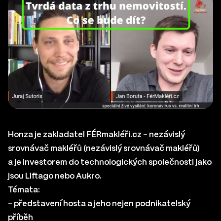
Honza je zakladatel
FÉRmakléři.cz – nezávislý
srovnávač makléřů
(nezávislý srovnávač makléřů)
a je investorem do technologických společnosti jako
jsou
Liftago
nebo
Aukro
.
Témata:
– představení hosta a jeho nejen podnikatelský
příběh