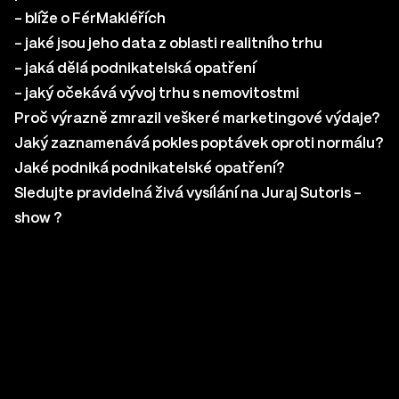
– blíže o FérMakléřích
– jaké jsou jeho data z oblasti realitního trhu
– jaká dělá podnikatelská opatření
– jaký očekává vývoj trhu s nemovitostmi
Proč výrazně zmrazil veškeré marketingové výdaje?
Jaký zaznamenává pokles poptávek oproti normálu?
Jaké podniká podnikatelské opatření?
Sledujte pravidelná živá vysílání na
Juraj Sutoris –
show
?