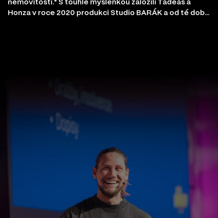
nemovitostí." S touhle myšlenkou založili Tadeáš a
Honza v roce 2020 produkci Studio BARÁK a od té doby
tenhle claim beze zbytku plní.