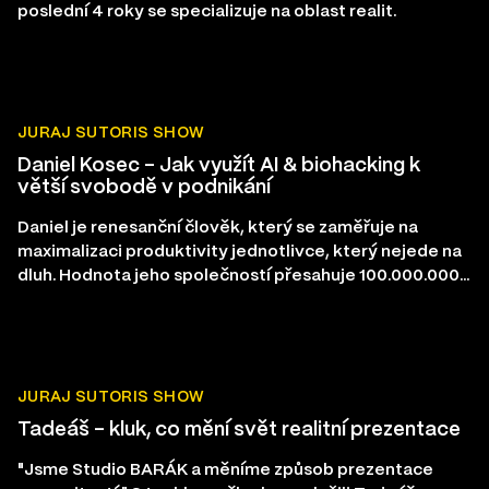
poslední 4 roky se specializuje na oblast realit.
JURAJ SUTORIS SHOW
Daniel Kosec – Jak využít AI & biohacking k
větší svobodě v podnikání
Daniel je renesanční člověk, který se zaměřuje na
maximalizaci produktivity jednotlivce, který nejede na
dluh. Hodnota jeho společností přesahuje 100.000.000
CZK a jsou v oblastech kryptoměn, biohackingu, AI a
nemovitostí.
JURAJ SUTORIS SHOW
Tadeáš – kluk, co mění svět realitní prezentace
"Jsme Studio BARÁK a měníme způsob prezentace