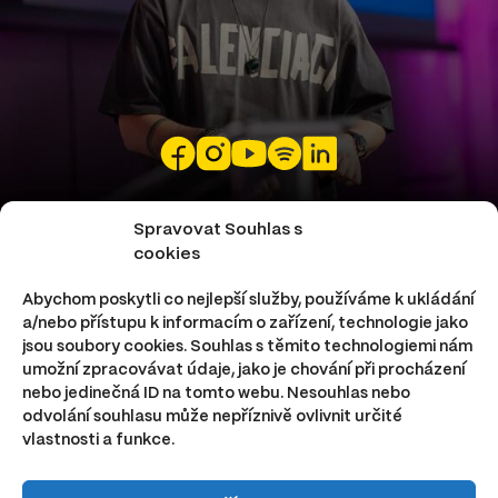
JS SHOW PRODUCTION S.R.O.
Spravovat Souhlas s
cookies
Rybná 716/24
Abychom poskytli co nejlepší služby, používáme k ukládání
110 00 Praha – Staré Město
a/nebo přístupu k informacím o zařízení, technologie jako
IČ: 23433191
jsou soubory cookies. Souhlas s těmito technologiemi nám
DIČ: CZ23433191
umožní zpracovávat údaje, jako je chování při procházení
nebo jedinečná ID na tomto webu. Nesouhlas nebo
odvolání souhlasu může nepříznivě ovlivnit určité
vlastnosti a funkce.
Podmínky užívání webu
Ochrana osobních údajů
Copyright © 2026 Juraj Sutoris — všechna práva