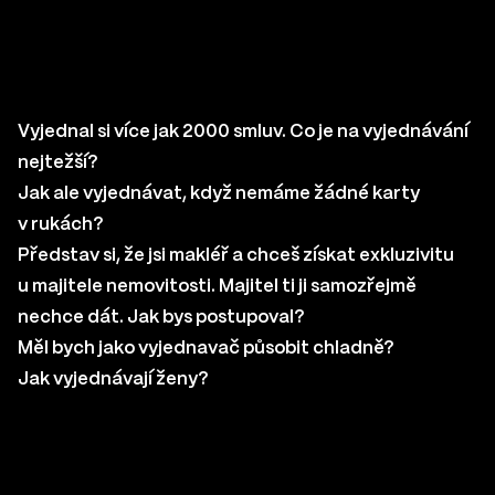
Vyjednal si více jak 2000 smluv. Co je na vyjednávání
nejtežší?
Jak ale vyjednávat, když nemáme žádné karty
v rukách?
Představ si, že jsi makléř a chceš získat exkluzivitu
u majitele nemovitosti. Majitel ti ji samozřejmě
nechce dát. Jak bys postupoval?
Měl bych jako vyjednavač působit chladně?
Jak vyjednávají ženy?