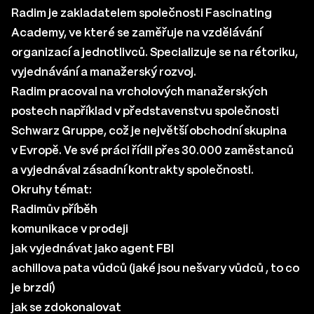
Radim je zakladatelem společnosti
Fascinating
Academy
, ve které se zaměřuje na vzdělávání
organizací a jednotlivců. Specializuje se na rétoriku,
vyjednávání a manažerský rozvoj.
Radim pracoval na vrcholových manažerských
postech například v představenstvu společnosti
Schwarz Gruppe, což je největší obchodní skupina
v Evropě. Ve své práci řídil přes 30.000 zaměstanců
a vyjednával zásadní kontrakty společnosti.
Okruhy témat:
Radimův příběh
komunikace v prodeji
jak vyjednávat jako agent FBI
achillova pata vůdců (jaké jsou nešvary vůdců , to co
je brzdí)
jak se zdokonalovat