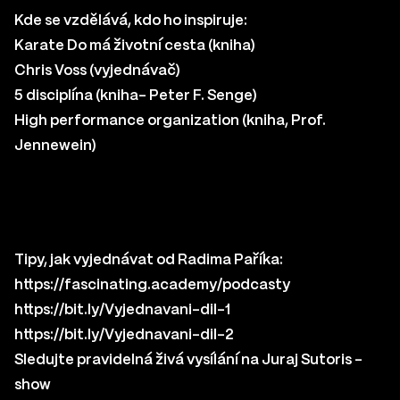
Kde se vzdělává, kdo ho inspiruje:
Karate Do má životní cesta (kniha)
Chris Voss (vyjednávač)
5 disciplína (kniha- Peter F. Senge)
High performance organization (kniha, Prof.
Jennewein)
Tipy, jak vyjednávat od Radima Paříka:
https://fascinating.academy/podcasty
https://bit.ly/Vyjednavani-dil-1
https://bit.ly/Vyjednavani-dil-2
Sledujte pravidelná živá vysílání na
Juraj Sutoris –
show