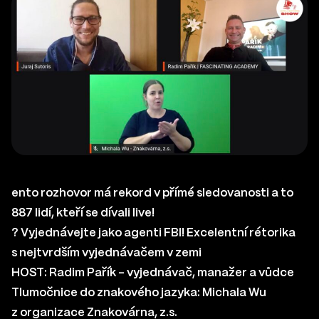
ento rozhovor má rekord v přímé sledovanosti a to
887 lidí, kteří se dívali live!
?
Vyjednávejte jako agenti FBI! Excelentní rétorika
s nejtvrdším vyjednávačem v zemi
HOST:
Radim Pařík
– vyjednávač, manažer a vůdce
Tlumočnice do znakového jazyka:
Michala Wu
z organizace Znakovárna, z.s.