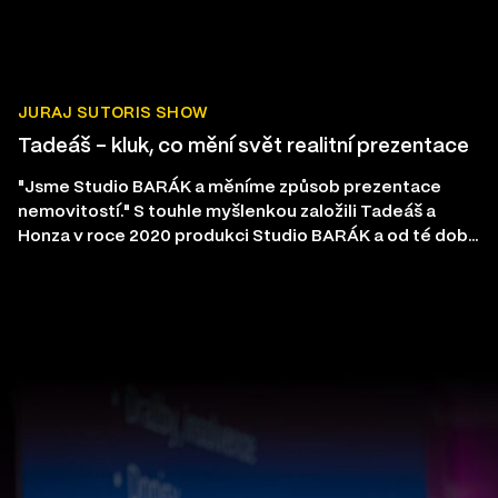
CZK a jsou v oblastech kryptoměn, biohackingu, AI a
nemovitostí.
JURAJ SUTORIS SHOW
Tadeáš – kluk, co mění svět realitní prezentace
"Jsme Studio BARÁK a měníme způsob prezentace
nemovitostí." S touhle myšlenkou založili Tadeáš a
Honza v roce 2020 produkci Studio BARÁK a od té doby
tenhle claim beze zbytku plní.